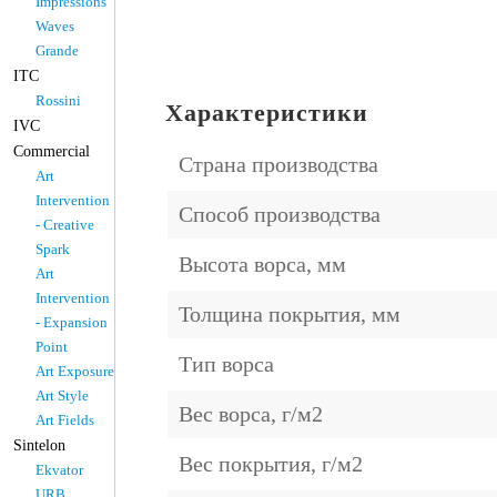
Impressions
Waves
Grande
ITC
Rossini
Характеристики
IVC
Commercial
Страна производства
Art
Intervention
Способ производства
- Creative
Spark
Высота ворса, мм
Art
Intervention
Толщина покрытия, мм
- Expansion
Point
Тип ворса
Art Exposure
Art Style
Вес ворса, г/м2
Art Fields
Sintelon
Вес покрытия, г/м2
Ekvator
URB