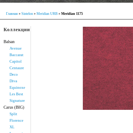
Главная
»
Sintelon
»
Meridian URB
»
Meridian 1175
Коллекции
Balsan
Avenue
Baccarat
Capitol
Centaure
Deco
Diva
Equinoxe
Les Best
Signature
Carus (BIG)
Split
Florence
XL