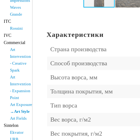
Impressions
Waves
Grande
ITC
Rossini
Характеристики
IVC
Commercial
Страна производства
Art
Intervention
Способ производства
- Creative
Spark
Высота ворса, мм
Art
Intervention
Толщина покрытия, мм
- Expansion
Point
Тип ворса
Art Exposure
→Art Style
Art Fields
Вес ворса, г/м2
Sintelon
Ekvator
Вес покрытия, г/м2
URB