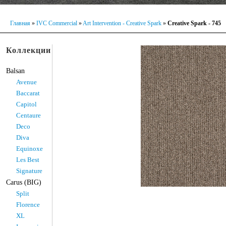
Главная
»
IVC Commercial
»
Art Intervention - Creative Spark
»
Creative Spark - 745
Коллекции
Balsan
Avenue
Baccarat
Capitol
Centaure
Deco
Diva
Equinoxe
Les Best
Signature
Carus (BIG)
Split
Florence
XL