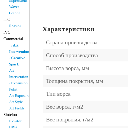
Impressions
Waves
Grande
ITC
Rossini
Характеристики
IVC
Commercial
Страна производства
→Art
Intervention
Способ производства
- Creative
Spark
Высота ворса, мм
Art
Intervention
Толщина покрытия, мм
- Expansion
Point
Тип ворса
Art Exposure
Art Style
Вес ворса, г/м2
Art Fields
Sintelon
Вес покрытия, г/м2
Ekvator
URB