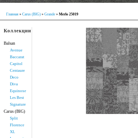
Главная
»
Carus (BIG)
»
Grande
»
Merlo 25019
Коллекции
Balsan
Avenue
Baccarat
Capitol
Centaure
Deco
Diva
Equinoxe
Les Best
Signature
Carus (BIG)
Split
Florence
XL