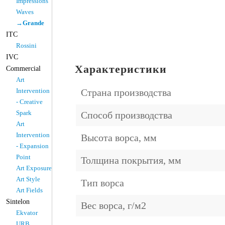
Impressions
Waves
→Grande
ITC
Rossini
IVC
Характеристики
Commercial
Art
Intervention
Страна производства
- Creative
Spark
Способ производства
Art
Intervention
Высота ворса, мм
- Expansion
Point
Толщина покрытия, мм
Art Exposure
Art Style
Тип ворса
Art Fields
Sintelon
Вес ворса, г/м2
Ekvator
URB