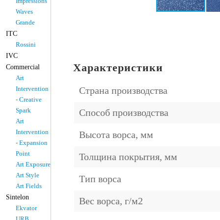
Impressions
Waves
Grande
ITC
Rossini
IVC
Характеристики
Commercial
Art
Intervention
Страна производства
- Creative
Spark
Способ производства
Art
Intervention
Высота ворса, мм
- Expansion
Point
Толщина покрытия, мм
Art Exposure
Art Style
Тип ворса
Art Fields
Sintelon
Вес ворса, г/м2
Ekvator
URB