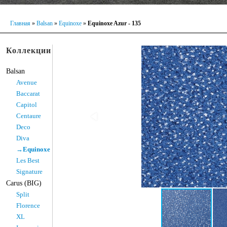
Главная
»
Balsan
»
Equinoxe
»
Equinoxe Azur - 135
Коллекции
Balsan
Avenue
Baccarat
Capitol
Centaure
Deco
Diva
→Equinoxe
Les Best
Signature
Carus (BIG)
Split
Florence
XL