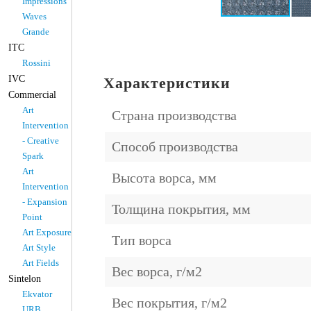
Impressions
Waves
Grande
ITC
Rossini
IVC
Характеристики
Commercial
Art
Страна производства
Intervention
- Creative
Способ производства
Spark
Art
Высота ворса, мм
Intervention
- Expansion
Толщина покрытия, мм
Point
Art Exposure
Тип ворса
Art Style
Art Fields
Вес ворса, г/м2
Sintelon
Ekvator
Вес покрытия, г/м2
URB