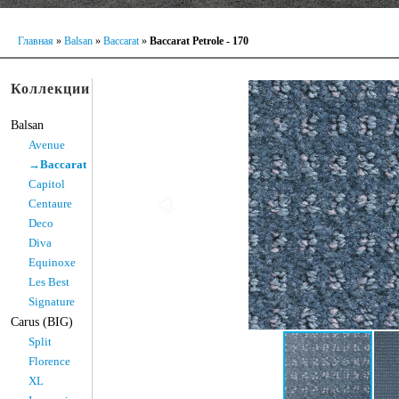
Главная
»
Balsan
»
Baccarat
»
Baccarat Petrole - 170
Коллекции
Balsan
Avenue
→Baccarat
Capitol
Centaure
Deco
Diva
Equinoxe
Les Best
Signature
Carus (BIG)
Split
Florence
XL