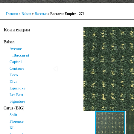
Главная
»
Balsan
»
Baccarat
»
Baccarat Empire - 274
Коллекции
Balsan
Avenue
→Baccarat
Capitol
Centaure
Deco
Diva
Equinoxe
Les Best
Signature
Carus (BIG)
Split
Florence
XL