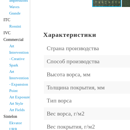
Impressions
Waves
Grande
ITC
Rossini
IVC
Характеристики
Commercial
Art
Страна производства
Intervention
- Creative
Способ производства
Spark
Art
Высота ворса, мм
Intervention
- Expansion
Толщина покрытия, мм
Point
Art Exposure
Тип ворса
Art Style
Art Fields
Вес ворса, г/м2
Sintelon
Ekvator
Вес покрытия, г/м2
URB