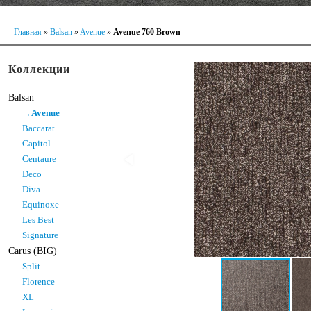
Главная
»
Balsan
»
Avenue
»
Avenue 760 Brown
Коллекции
Balsan
→Avenue
Baccarat
Capitol
Centaure
Deco
Diva
Equinoxe
Les Best
Signature
Carus (BIG)
Split
Florence
XL