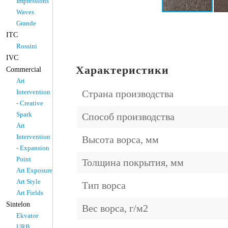
Impressions
Waves
Grande
ITC
Rossini
IVC
Характеристики
Commercial
Art
Intervention
Страна производства
- Creative
Spark
Способ производства
Art
Intervention
Высота ворса, мм
- Expansion
Point
Толщина покрытия, мм
Art Exposure
Art Style
Тип ворса
Art Fields
Sintelon
Вес ворса, г/м2
Ekvator
URB